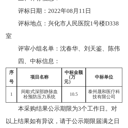
评标日期：
20
22
年
08
月
11
日
评标地点：兴化市人民医院
1
号楼
D33
8
室
评审小组名单：
沈春华、刘天鉴、陈伟
四、
中标信息：
序
中标金额
项目名称
（万
中标单位
号
元）
间歇式深部静脉血
泰州晟和医疗科
1
10.5
栓预防压力系统
技有限公司
本采购结果公示期限为
3
个工作日。对
以上结果如有异议，请于公示期限届满之日