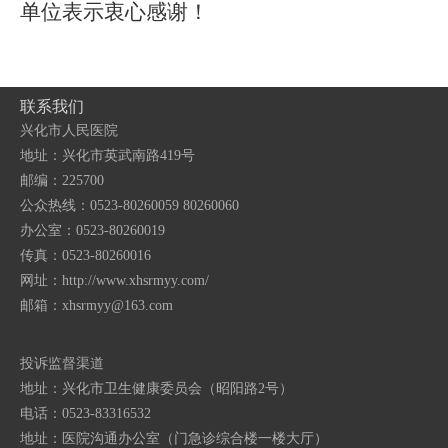
单位表示衷心感谢！
联系我们
兴化市人民医院
地址：兴化市英武南路419号
邮编：225700
公众热线：0523-80260059 80260060
办公室：0523-80260019
传真：0523-80260016
网址：http://www.xhsrmyy.com/
邮箱：
xhsrmyy@163.com
投诉监督渠道
地址：兴化市卫生健康委员会（昭阳路2号）
电话：0523-83316532
地址：医院沟通办公室（门急诊综合楼一楼大厅）