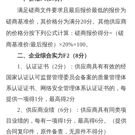
满足
磋商
文件要求且
最后报价
最低的报价为
磋商
基准价，其价格分为满分
20
分。其他供应商
的价格分按下列公式计算：
磋商
报价得分
=（
磋
商
基准价
/
最后
报价）
×
20
%
×
100。
二、企业综合实力
F2
（
8
分）
1、
认证证书（
2分）：供应商具
有有效的经
国家认证认可监督管理委员会备案的质量管理体
系认证证书、网络安全管理体系认证证书的，每
提供一项得
1分，最高得2分
2、供应商业绩（6分）：供应商
具有
同类项
目
业绩的
，每有一项得
1分，最高得6分。（提供
合同复印件，原件备查，无原件不得分）