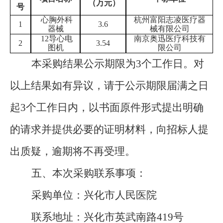
（万元）
号
心胸外科
杭州富阳志凌医疗器
1
3.6
器械
械有限公司
12导心电
南京奥迅医疗科技有
2
3.54
图机
限公司
本采购结果公示期限为
3
个工作日。对
以上结果如有异议，请于公示期限届满之日
起
3
个工作日内，以书面原件形式提出明确
的请求并提供必要的证明材料，向招标人提
出质疑，逾期将不再受理。
五、本次采购联系事项：
采购单位：兴化市人民医院
联系地址：兴化市英武南路
419
号