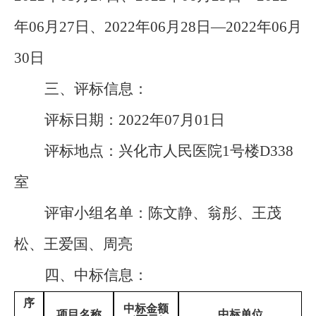
年
06
月
27
日、
2022
年
06
月
28
日—
2022
年
06
月
30
日
三、评标信息：
评标日期：
20
22
年
07
月
01
日
评标地点：兴化市人民医院
1
号楼
D33
8
室
评审小组名单：
陈文静、翁彤、王茂
松、王爱国、周亮
四、
中标信息：
序
中标金额
项目名称
中标单位