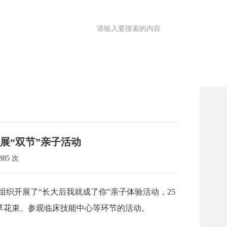
满意度调查
OA
|
理园地
医共体
院务公开
健康促进
展“双节”亲子活动
85 次
组织开展了
“
长大后我就成了你
”
亲子体验活动，
25
草花束、参观临床技能中心等环节的活动。