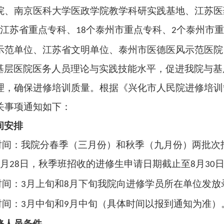
院、南京医科大学医政学院教学科研实践基地、江苏医
个江苏省重点专科、
个泰州市重点专科、
个泰州市
18
2
示范单位、江苏省文明单位、泰州市医德医风示范医院
基层医院医务人员理论与实践技能水平，促进我院与基
理，
确保进修培训质量
。根据《兴化市人民院进修培训
关事项通知如下：
间安排
时间：我院分春季（三月份）和秋季（九月份）两批次
月
日，秋季班招收的进修生申请日期截止至
月
2
28
8
30
时间：
月上旬和
月下旬我院向进修学员所在单位发放
3
8
时间：
月中旬和
月中旬（具体时间以报到通知为准）
3
9
修人员条件