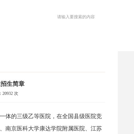
满意度调查
OA
|
理园地
医共体
院务公开
健康促进
生招生简章
20932 次
为一体的三级乙等医院，在全国县级医院竞
、南京医科大学康达学院附属医院、江苏