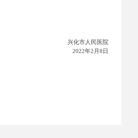
兴化市人民医院
202
2
年
2月
8
日