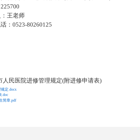
：
225700
：
王
老师
电话：
0523-80260125
市人民医院进修管理规定
(
附
进修申请表
)
定.docx
.doc
生简章.pdf