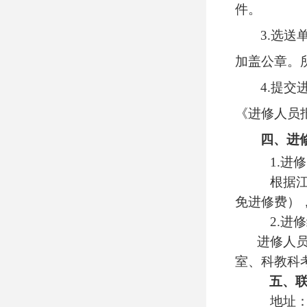
件。
3.
选送
加盖公章。
4
.提交
《进修人员
四、进
1.进修
根据
免进修费）
2.进修
进修人员
室、科教科
五、
地址：兴