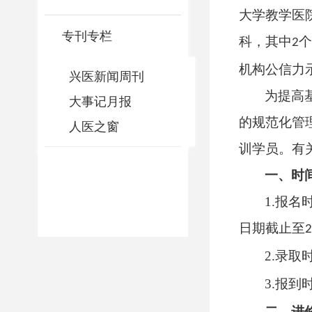
大学教学医
专刊专栏
科，其中
2
机构公信力
兴医新闻周刊
为提高
大事记月报
的规范化管
人医之窗
训学员。有
一、时
1.
报名
日期截止至
2.
录取
3.
报到
二、进