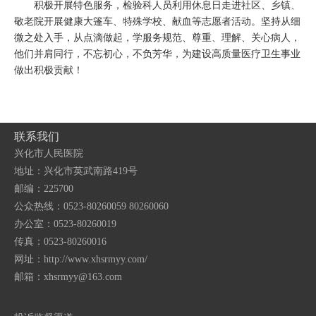
积极开展特色服务，检验科人员利用休息日走进社区、乡镇、
敬老院开展健康大篷车、特殊学校、献血等志愿者活动。坚持从细
微之处入手，从点滴做起，学服务规范、尊重、理解、关心病人，
他们并肩同行，不忘初心，不负芳华，为建设高质量医疗卫生事业
做出积极贡献！
联系我们
兴化市人民医院
地址：兴化市英武南路419号
邮编：225700
公众热线：0523-80260059 80260060
办公室：0523-80260019
传真：0523-80260016
网址：http://www.xhsrmyy.com/
邮箱：
xhsrmyy@163.com