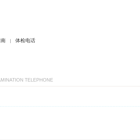
党建文化
就医指南
人力资源
科研教学
护
指南
体检电话
|
AMINATION TELEPHONE