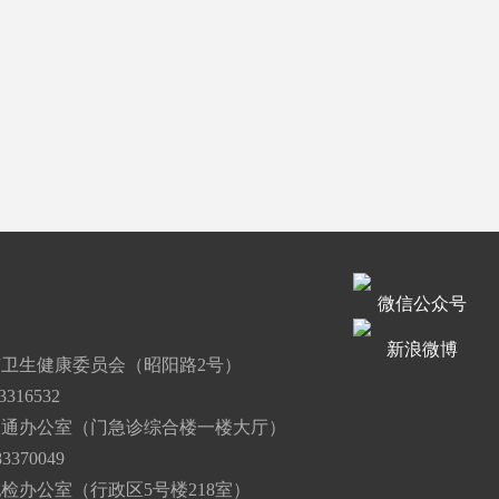
微信公众号
道
新浪微博
卫生健康委员会（昭阳路2号）
316532
沟通办公室（门急诊综合楼一楼大厅）
3370049
检办公室（行政区5号楼218室）