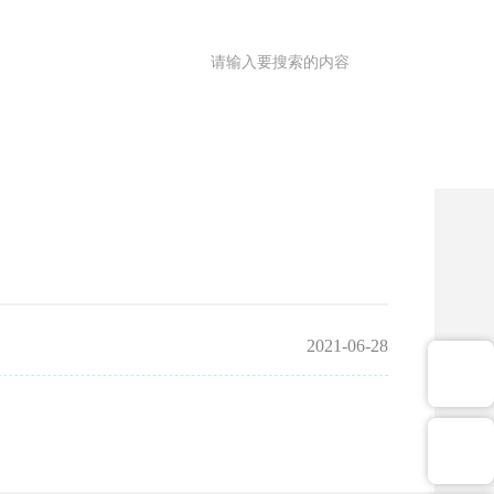
满意度调查
OA
|
理园地
医共体
院务公开
健康促进
2021-06-28