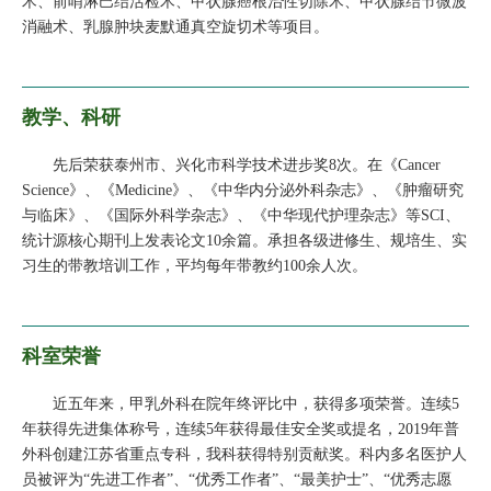
术、前哨淋巴结活检术、甲状腺癌根治性切除术、甲状腺结节微波
消融术、乳腺肿块麦默通真空旋切术等项目。
教学、科研
先后荣获泰州市、兴化市科学技术进步奖8次。在《Cancer
Science》、《Medicine》、《中华内分泌外科杂志》、《肿瘤研究
与临床》、《国际外科学杂志》、《中华现代护理杂志》等SCI、
统计源核心期刊上发表论文10余篇。承担各级进修生、规培生、实
习生的带教培训工作，平均每年带教约100余人次。
科室荣誉
近五年来，甲乳外科在院年终评比中，获得多项荣誉。连续5
年获得先进集体称号，连续5年获得最佳安全奖或提名，2019年普
外科创建江苏省重点专科，我科获得特别贡献奖。科内多名医护人
员被评为“先进工作者”、“优秀工作者”、“最美护士”、“优秀志愿