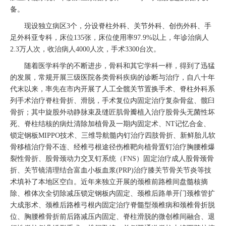
备。
现设独立病区3个，分设脊柱外科、关节外科、创伤外科、手
足外科亚专科，床位135张，床位使用率97.9%以上，年诊治病人
2.3万人次，收治病人4000人次，手术3300台次。
随着医学科学的不断进步，骨科和其它学科一样，得到了迅猛
的发展，常规开展三级医院各类骨科疾病的诊断与治疗，自八十年
代末以来，率先在市内开展了人工全髋关节置换手术、脊柱外科系
列手术治疗脊柱骨折、滑脱，手术复位内固定治疗复杂骨盆、髋臼
骨折；其中旋股外动静脉束及缝匠肌骨瓣植入治疗股骨头无菌性坏
死、脊柱结核的病灶清除加植骨及一期内固定术、NT记忆合金、
锁定钢板MIPPO技术、三维导航髓内钉治疗四肢骨折、新鲜胎儿软
骨移植治疗骨不连、经椎弓根途径伤椎靶向植骨置钉治疗胸腰椎爆
裂性骨折、股骨颈动力交叉钉系统（FNS）固定治疗成人股骨颈骨
折、关节镜清理结合富血小板血浆(PRP)治疗膝关节骨关节炎等技
术填补了本地区空白。近年来独立开展的颈椎前路椎间盘髓核摘
除、椎体次全切除减压锁定钢板内固定、颈椎后路单开门颈椎管扩
大成形术、颈椎后路椎弓根内固定治疗脊髓型颈椎病和颈椎骨折脱
位、胸腰椎骨折前后路减压内固定、脊柱滑脱的微创椎间融合、退