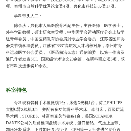
项、泰州市自然科学优秀论文奖4项、兴化市科技进步奖17项。
学科带头人二：
陈余庆，兴化市人民医院骨科副主任，主任医师，医学硕士，
外科学副教授，硕士研究生导师，中华医学会运动医疗分会上肢学
组青年委员，中国医药教育协会肩肘专业学会委员，江苏省医师协
会关节镜学组委员，江苏省“333”高层次人才培养对象，泰州市骨
科运动医学分会委员，《医药前沿杂志》通信编委，以第一作者及
通讯作者发表SCI、国家级学术论文20余篇，在研科研立项3项，获
省市科技进步奖10余次。
科室特色
骨科现有骨科手术显微镜1台，床边X光机1台，荷兰PHILIPS
大型C臂X线机3台，并配有多功能骨科手术床、牵引床，百级层流
手术间，STORES、林富泰克关节镜各1台，美国SOFAMOR
DANEK公司的后路椎间盘镜手术系统，进口磨钻、气压止血带、
加压冷凝系统、下肢加压泵治疗仪、CPM等一大批先进的治疗设