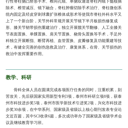
行性脊柱侧凸矫形手术、椎间孔镜、单侧双通道脊柱内镜下髓核摘
除术、椎管减压、镜下融合，脊柱肿瘤切除手术治疗、脊柱微创系
统内固定及经皮穿刺球囊扩张椎体成形术等使我市脊柱外科水平又
上了一个新台阶，关节外科常规开展关节镜下半月板损伤修复成
形、膝关节韧带损伤重建治疗，独立开展髋关节翻修、人工全膝关
节表面置换、单髁置换、肩关节置换、桡骨头置换等手术，手足外
科独立开展断指、断臂再植、血管置换、皮瓣修复及功能重建等技
术，有健全完善的创伤急救及治疗、康复体系，在骨、关节损伤的
救治中发挥重要作用。
教学、科研
骨科全体人员在圆满完成各项医疗任务的同时，注重积累，刻
苦攻关，先后获国家实用新型专利3项，泰州市科研立项8项，获泰
州市科技进步奖5项，泰州市医学新技术引进奖2项，兴化市科技进
步奖30余项，在中华系列、国家级及省级以上核心期刊发表专业论
文近百篇，其中SCI收录6篇，多次成功举办了国家级及省级学术会
议及继续教育学习班。