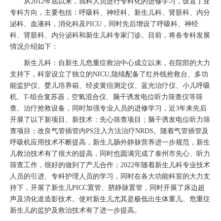
从2012年底以来，我科人员进行专科化的进修学习，设置了亚
专科方向，主要包括：呼吸科、神经科、新生儿科、肾脏科、内分
泌科、血液科，消化科及PICU，同时先后增设了呼吸科、神经
科、肾脏科、内分泌科和新生儿科专家门诊。目前，将各专科发展
情况介绍如下：
新生儿科：自新生儿危重症救治中心成立以来，在院部的大力
支持下，科室设立了独立的NICU,陆续配备了红外线抢救台、多功
能监护仪、婴儿培养箱、经皮黄疸测定仪、蓝光治疗仪、小儿呼吸
机、T-组合复苏器，空氧混合仪、脑干诱发电位听力筛查仪等筛
查、治疗抢救设备，同时加强专业人员的进修学习，近3年来先后
开展了以下新项目、新技术：先心筛查项目；脑干诱发电位听力筛
查项目；改良气管插管内PS注入方法治疗NRDS。随着气管插管及
呼吸机应用技术不断提高，新生儿肠外静脉营养进一步规范，新生
儿救治技术有了很大的提高，同时也圆满完成了泰州市先心、听力
筛查工作，很好的做到了产儿合作；2022年随着新生儿科专业技术
人员的引进、专科护理人员的学习，同时在各大功能科室的大力支
持下，开展了新生儿PICC置管、脐静脉置管，同时开展了床边超
声及消化道造影技术。使对新生儿尤其是极低出生体重儿、危重症
新生儿的监护及救治技术有了进一步提高。