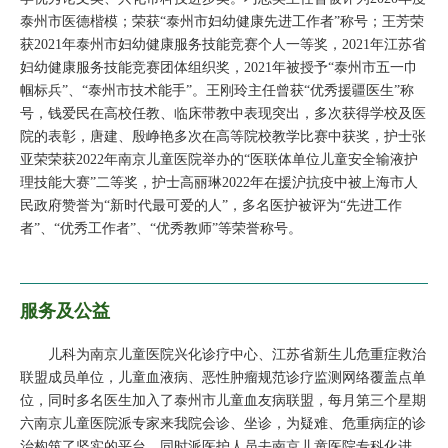
泰州市医德楷模；荣获“泰州市妇幼健康先进工作者”称号；王芳荣
获2021年泰州市妇幼健康服务技能竞赛个人一等奖，2021年江苏省
妇幼健康服务技能竞赛团体组织奖，2021年被授予“泰州市五一巾
帼标兵”、“泰州市技术能手”。王刚玲主任曾获“优秀援疆医生”称
号，钱爱民在高校任教、临床带教中表现突出，多次获得学校及医
院的表彰，唐建、殷峥艳多次在高等院校教学比赛中获奖，护士张
亚荣荣获2022年南京儿童医院举办的“医联体单位儿童安全输液护
理技能大赛”二等奖，护士高丽琳2022年在援沪抗疫中被上海市人
民政府赞誉为“新时代最可爱的人”，多名医护被评为“先进工作
者”、“优秀工作者”、“优秀教师”等荣誉称号。
服务及公益
儿科为南京儿童医院兴化诊疗中心、江苏省新生儿危重症救治
联盟成员单位，儿童血液病、恶性肿瘤规范诊疗监测网络覆盖点单
位，同时多名医生加入了泰州市儿童血友病联盟，每月第三个星期
六南京儿童医院派专家来我院会诊、坐诊，为疑难、危重病症的诊
治构筑了坚实的平台，同时派医护人员去南京儿童医院专科化进