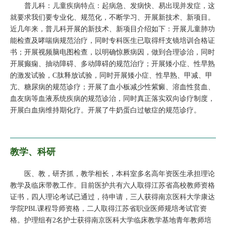
普儿科：儿童疾病特点：起病急、发病快、易出现并发症，这
就要求我们要专业化、规范化，不断学习、开展新技术、新项目。
近几年来，普儿科开展的新技术、新项目介绍如下：开展儿童肺功
能检查及哮喘病规范治疗，同时专科医生已取得纤支镜培训合格证
书；开展视频脑电图检查，以明确惊厥病因，做到合理诊治，同时
开展癫痫、抽动障碍、多动障碍的规范治疗；开展矮小症、性早熟
的激发试验，C肽释放试验，同时开展矮小症、性早熟、甲减、甲
亢、糖尿病的规范诊疗；开展了血小板减少性紫癜、溶血性贫血、
血友病等血液系统疾病的规范诊治，同时真正落实双向诊疗制度，
开展白血病维持期化疗。开展了牛奶蛋白过敏症的规范诊疗。
教学、科研
医、教，研齐抓，教学相长，本科室多名高年资医生承担理论
教学及临床带教工作。目前医护共有六人取得江苏省高校教师资格
证书，四人理论考试已通过，待申请，三人获得南京医科大学康达
学院PBL课程导师资格，二人取得江苏省职业医师规培考试官资
格。护理组有2名护士获得南京医科大学临床教学基地青年教师培