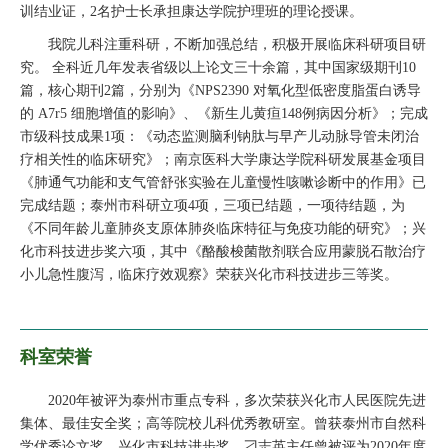
训结业证，2名护士长承担康达学院护理班的理论授课。
我院儿科注重科研，不断加强总结，积极开展临床科研项目研
究。 全科近几年发表省级以上论文三十余篇，其中国家级期刊10
篇，核心期刊2篇，分别为《NPS2390 对氧化型低密度脂蛋白诱导
的 A7r5 细胞增值的影响》、《新生儿黄疸148例病因分析》；完成
市级科技成果1项：《动态监测脑利钠肽与早产儿动脉导管未闭治
疗相关性的临床研究》；南京医科大学康达学院科研发展基金项目
《肺通气功能和支气管舒张实验在儿童慢性咳嗽诊断中的作用》已
完成结题；泰州市科研立项4项，三项已结题，一项待结题，为
《不同年龄儿童肺炎支原体肺炎临床特征与免疫功能的研究》；兴
化市科技进步奖六项，其中《酪酸梭菌散剂联合应用蒙脱石散治疗
小儿急性腹泻，临床疗效观察》荣获兴化市科技进步三等奖。
科室荣誉
2020年被评为泰州市重点专科，多次荣获兴化市人民医院先进
集体、最佳安全奖；高等院校儿科优秀教研室。曾获泰州市自然科
学优秀论文奖、兴化市科技进步奖。刁志英主任曾被评为2020年度