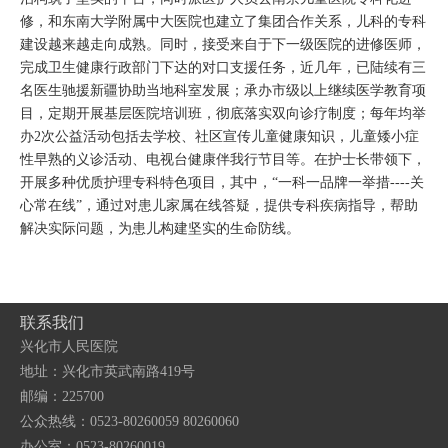
修，和东南大学附属中大医院也建立了集团合作关系，儿科的专科
建设越来越走向成熟。同时，接受来自于下一级医院的进修医师，
完成卫生健康行政部门下达的对口支援任务，近几年，已陆续有三
名医生驰援新疆协助当地科室发展；承办市级以上继续医学教育项
目，定期开展基层医院培训班，彻底落实双向诊疗制度；每年均举
办2次公益活动包括去学校、社区宣传儿童健康知识，儿童矮小症
性早熟的义诊活动、电视台健康伴我行节目等。在护士长带领下，
开展多种优质护理专科特色项目，其中，“一科一品牌一举措----关
心常在线”，通过对患儿家属在线答疑，提供专科疾病指导，帮助
解决实际问题，为患儿构建坚实的生命防线。
联系我们
兴化市人民医院
地址：兴化市英武南路419号
邮编：225700
公众热线：0523-80260059 80260060
办公室：0523-80260019