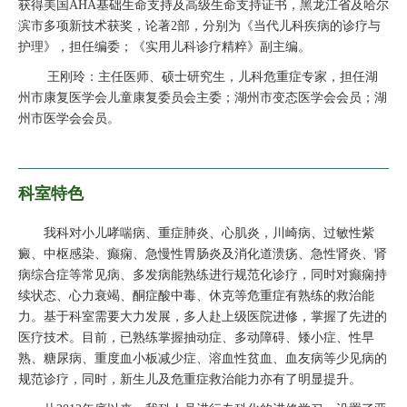
获得美国AHA基础生命支持及高级生命支持证书，黑龙江省及哈尔
滨市多项新技术获奖，论著2部，分别为《当代儿科疾病的诊疗与
护理》，担任编委；《实用儿科诊疗精粹》副主编。
王刚玲：主任医师、硕士研究生，儿科危重症专家，担任湖
州市康复医学会儿童康复委员会主委；湖州市变态医学会会员；湖
州市医学会会员。
科室特色
我科对小儿哮喘病、重症肺炎、心肌炎，川崎病、过敏性紫
癜、中枢感染、癫痫、急慢性胃肠炎及消化道溃疡、急性肾炎、肾
病综合症等常见病、多发病能熟练进行规范化诊疗，同时对癫痫持
续状态、心力衰竭、酮症酸中毒、休克等危重症有熟练的救治能
力。基于科室需要大力发展，多人赴上级医院进修，掌握了先进的
医疗技术。目前，已熟练掌握抽动症、多动障碍、矮小症、性早
熟、糖尿病、重度血小板减少症、溶血性贫血、血友病等少见病的
规范诊疗，同时，新生儿及危重症救治能力亦有了明显提升。