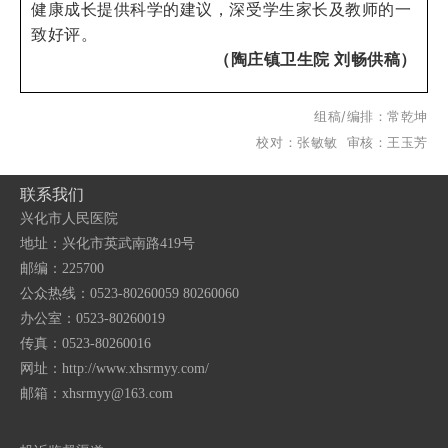
健康成长提供科学的建议，深受学生家长及教师的一
致好评。
（陶庄镇卫生院 刘畅供稿）
组稿/编排：常乾坤
校对：张敏敏
审核：
王玉芳
联系我们
兴化市人民医院
地址：兴化市英武南路419号
邮编：225700
公众热线：0523-80260059 80260060
办公室：0523-80260019
传真：0523-80260016
网址：http://www.xhsrmyy.com/
邮箱：
xhsrmyy@163.com