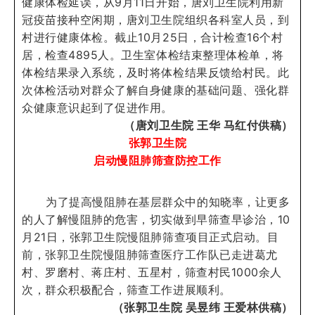
健康体检延误，从9月11日开始，唐刘卫生院利用新
冠疫苗接种空闲期，唐刘卫生院组织各科室人员，到
村进行健康体检。截止10月25日，合计检查16个村
居，检查4895人。卫生室体检结束整理体检单，将
体检结果录入系统，及时将体检结果反馈给村民。此
次体检活动对群众了解自身健康的基础问题、强化群
众健康意识起到了促进作用。
（唐刘卫生院 王华 马红付供稿）
张郭卫生院
启动慢阻肺筛查防控工作
为了提高慢阻肺在基层群众中的知晓率，让更多
的人了解慢阻肺的危害，切实做到早筛查早诊治，10
月21日，张郭卫生院慢阻肺筛查项目正式启动。目
前，张郭卫生院慢阻肺筛查医疗工作队已走进葛尤
村、罗磨村、蒋庄村、五星村，筛查村民1000余人
次，群众积极配合，筛查工作进展顺利。
（张郭卫生院 吴昱纬 王爱林供稿）