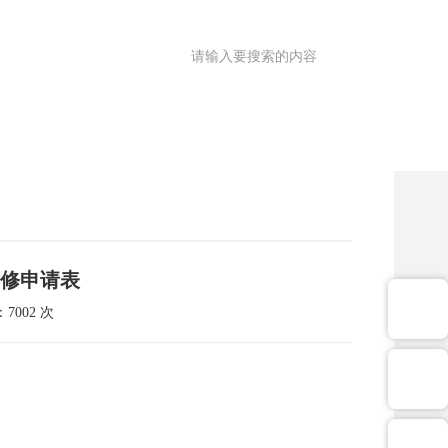
满意度调查
OA
|
理园地
医共体
院务公开
健康促进
修申请表
7002 次