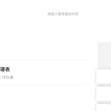
满意度调查
OA
|
理园地
医共体
院务公开
健康促进
请表
7172 次