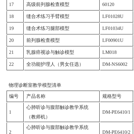
17
高级前列腺检查模型
60120
18
缝合术练习手臂模型
LF01028U
19
缝合术练习腿部模型
LF01034U
20
前列腺检查模型
LF00901U
21
乳腺癌视诊与触诊模型
LM018
22
全功能护理人（男女任选）
DM-NS6002
物理诊断室教学模型清单
编号
产品名称
规格型号
心肺听诊与腹部触诊教学系统
1
DM-PE6410/1
（教师机）
心肺听诊与腹部触诊教学系统
2
DM-PE6410/2