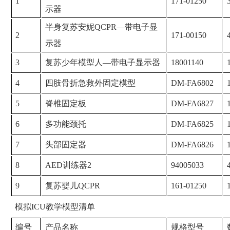
1
171-01250
示器
半身复苏安妮QCPR—带电子显
2
171-00150
示器
3
复苏少年模型人—带电子显示器
18001140
4
四肢骨折急救外固定模型
DM-FA6802
5
脊椎固定板
DM-FA6827
6
多功能颈托
DM-FA6825
7
头部固定器
DM-FA6826
8
AED训练器2
94005033
9
复苏婴儿QCPR
161-01250
模拟ICU教学模型清单
编号
产品名称
规格型号