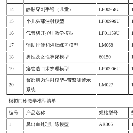
14
静脉穿刺手臂（儿童）
LF00958U
15
小儿头部注射模型
LF00999U
16
气管切开护理教学模型
LF01159U
17
辅助排便和灌肠练习模型
LM068
18
男性及女性导尿模型
60150
19
瘘管造口术护理模型
LF00906U
臀部肌肉注射模型--带监测警示
20
LM027
系统
模拟门诊教学模型清单
编号
产品名称
规格型号
1
鼻出血处理训练模型
AR305