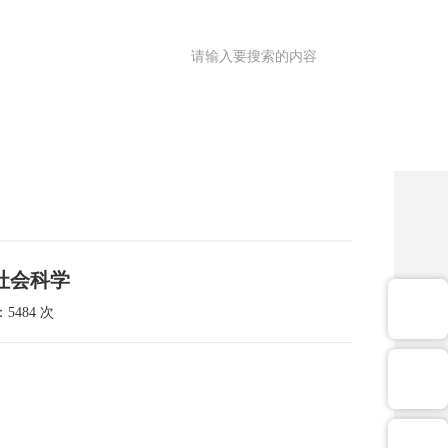
满意度调查
OA
|
理园地
医共体
院务公开
健康促进
社会科学
5484 次