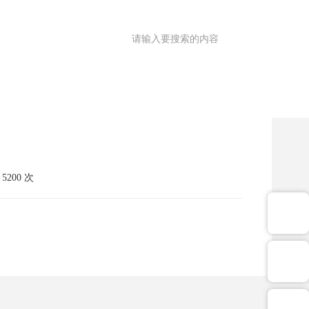
满意度调查
OA
|
理园地
医共体
院务公开
健康促进
200 次