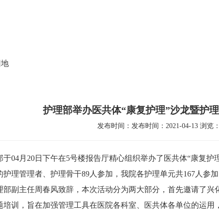
党建文化
就医指南
人力资源
科研教学
护
园地
护理部举办医共体“康复护理”沙龙暨护
发布时间：发布时间：2021-04-13 浏览：1
部于
04
月
20
日下午在
5
号楼报告厅精心组织举办了医共体“康复护
的护理管理者、护理骨干
89
人参加，我院各护理单元共
167
人参加
理部副主任周春风致辞，本次活动分为两大部分，首先邀请了兴
题培训，旨在加强管理工具在医院各科室、医共体各单位的运用