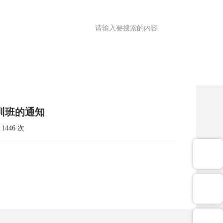
满意度调查
OA
|
理园地
医共体
院务公开
健康促进
训班的通知
446 次