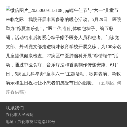
端午佳节与“六一”儿童节
来临之际，我院开展丰富多彩的暖心活动。5月29日，医院
举办“粽夏童乐会”，“医二代”们们体验包粽子、编五彩
绳，活动结束后将爱心粽子赠予医务人员和患者。门诊党
支部、外科党支部走进特殊教育学校开展义诊，为100余名
儿童提供健康检查。27病区中医肿瘤科开展“粽情端午”活
动，通过中医食疗、音乐疗法和香囊制作传递安康。6月1
日，5病区儿科举办“童享六一”主题活动，歌舞表演、急救
演示和生日祝福让小患者们感受节日的温暖。
（五病区 何
芹香供稿）
联系我们
兴化市人民医院
地址：兴化市英武南路419号