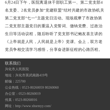
6月24日下午，医院离退休干部职工第一、第二党支部4
名支委、2名党员参加“党建联盟”结对共建的市政协机关
第二党支部“七一”主题党日活动。现场观摩了市政协第
二党支部主题党日的重温入党誓词、缴纳党费、过政治
生日等活动议程，随后聆听了党支部书记鲍友喜主讲的
《上帝就是人民，人民就是上帝》党课。会上，双方老
党员争相交流学习感悟，分享奋进新征程的心路历程。
联系我们
兴化市人民医院
地址：兴化市英武南路419号
邮编：225700
公众热线：0523-80260059 80260060
办公室：0523-80260019
传真：0523-80260016
网址：http://www.xhsrmyy.com/