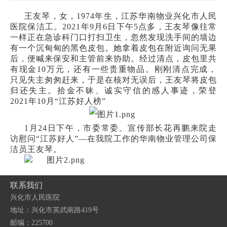
王友琴，女，
1974年生，江苏华南物业
兴化市
人民
医院保洁工。
2021年9月6日下午5点多，王友琴像往常
一样正在急诊科门口打扫卫生，忽然发现洗手间的墙边
有一个沉甸甸的黑色皮包。她拿着皮包在附近询问无果
后，便喊来保安和主管前来协助。经过清点，皮包里共
有现金10万元，还有一些贵重物品。刚刚清点完成，
只见失主匆匆赶来，于是在核对无误后，王友琴将皮包
归还失主。
拾金不昧、诚实守信的感人事迹，荣登
2021年10月“江苏好人榜”
1月24日下午，市委常委、宣传部长花再鹏来院走
访慰问“江苏好人”—在我院工作的华南物业管理公司保
洁员王友琴。
联系我们
兴化市人民医院
地址：兴化市英武南路419号
邮编：225700